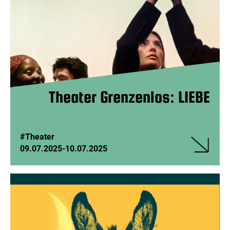
-
„EnemeneS
Theater
ohne
Worte
Theater Grenzenlos: LIEBE
#Theater
09.07.2025
-
10.07.2025
Veranstalt
Theater
Grenzenlos
LIEBE