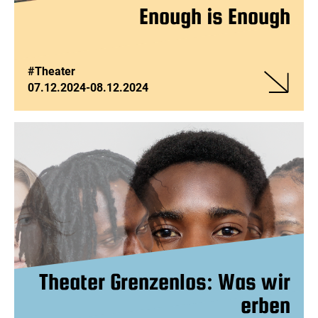
Enough is Enough
#Theater
07.12.2024
-
08.12.2024
Veranstalt
Enough
is
Enough
Theater Grenzenlos: Was wir
erben