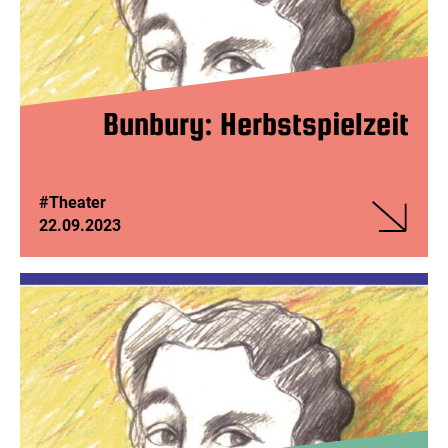
Bunbury: Herbstspielzeit
#Theater
22.09.2023
Veranstalt
Bunbury:
Herbstspie