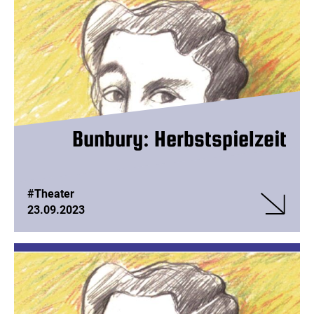
Bunbury: Herbstspielzeit
#Theater
23.09.2023
Veranstalt
Bunbury:
Herbstspie