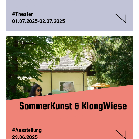
#Theater
01.07.2025
-
02.07.2025
Veranstalt
Theater
Grenzenlos
LIEBE
SommerKunst & KlangWiese
#Ausstellung
29.06.2025