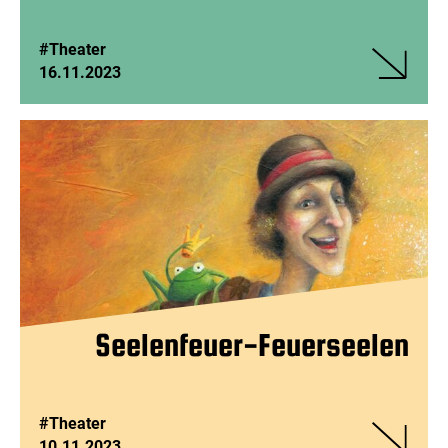
#Theater
16.11.2023
Veranstalt
Performan
im
Narrenlan
Seelenfeuer-Feuerseelen
#Theater
10.11.2023