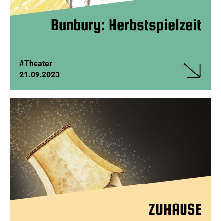
Bunbury: Herbstspielzeit
#Theater
21.09.2023
Veranstalt
Bunbury:
Herbstspie
ZUHAUSE