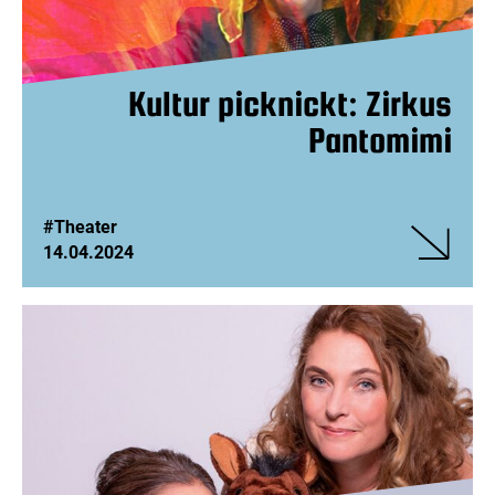
Räuber
Kultur picknickt: Zirkus
Pantomimi
#Theater
14.04.2024
Veranstalt
Kultur
picknickt:
Zirkus
Pantomim