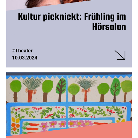
Kultur picknickt: Frühling im
Hörsalon
#Theater
10.03.2024
Veranstalt
Kultur
picknickt:
Frühling
im
Hörsalon