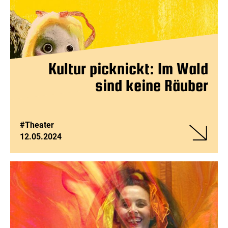
Kultur picknickt: Im Wald
sind keine Räuber
#Theater
12.05.2024
Veranstalt
Kultur
picknickt:
Im
Wald
sind
keine