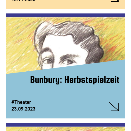
Veranstalt
Seelenfeue
Feuerseel
Bunbury: Herbstspielzeit
#Theater
23.09.2023
Veranstalt
Bunbury:
Herbstspie