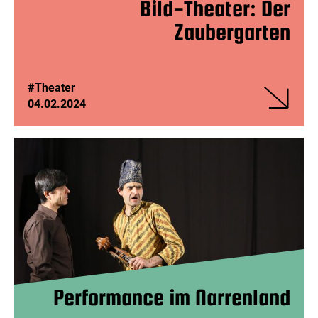
Bild-Theater: Der
Zaubergarten
#Theater
04.02.2024
Veranstalt
Bild-
Theater:
Der
Zaubergar
Performance im Narrenland