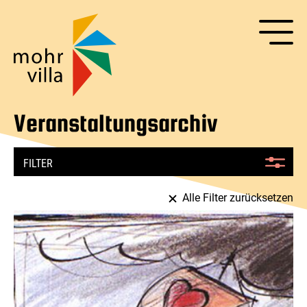
Suche
Navigation
überspringen
Senden
Navigation
überspringen
Veranstaltungsarchiv
FILTER
Alle Filter zurücksetzen