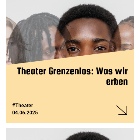
Theater
Grenzenlos
Was
wir
erben
Theater Grenzenlos: Was wir
erben
#Theater
04.06.2025
Veranstalt
Theater
Grenzenlos