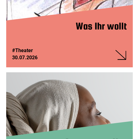
Was Ihr wollt
#Theater
30.07.2026
Veranstalt
Was
Ihr
wollt