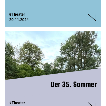
#Theater
20.11.2024
Veranstalt
Theater
Grenzenlos
Was
wir
erben
Der 35. Sommer
#Theater