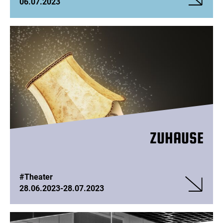
06.07.2023
Veranstalt
bunbury
ZUHAUSE
#Theater
28.06.2023
-
28.07.2023
Veranstalt
ZUHAUSE