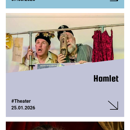
Veranstalt
WUT
- eine
Einladung
zur
Revolution
Hamlet
#Theater
25.01.2026
Veranstalt
Hamlet