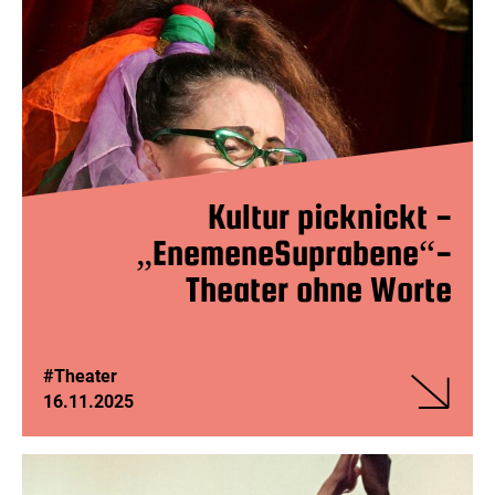
Kultur picknickt -
„EnemeneSuprabene“-
Theater ohne Worte
#Theater
16.11.2025
Veranstalt
Kultur
picknickt