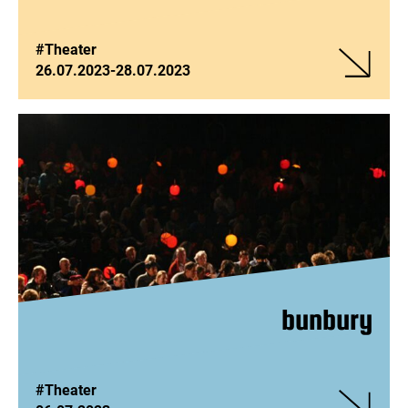
#Theater
26.07.2023
-
28.07.2023
Veranstalt
ZUHAUSE
bunbury
#Theater