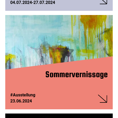
04.07.2024
-
27.07.2024
Veranstalt
Der
35.
Sommer
Sommervernissage
#Ausstellung
23.06.2024
Veranstalt
Sommerve