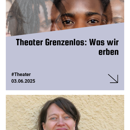
für
Alle
Theater Grenzenlos: Was wir
erben
#Theater
03.06.2025
Veranstalt
Theater
Grenzenlos
Was
wir
erben