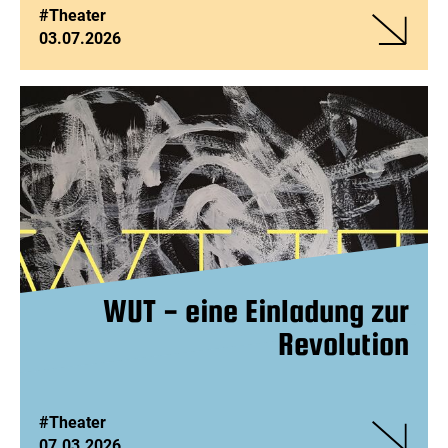
#Theater
03.07.2026
Veranstalt
Jederman
WUT - eine Einladung zur
Revolution
#Theater
07.03.2026