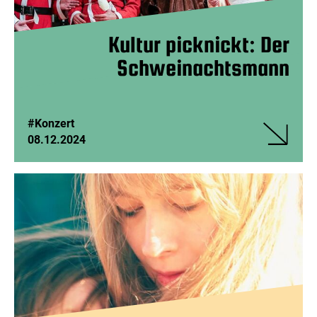
Kultur picknickt: Der
Schweinachtsmann
#Konzert
08.12.2024
Veranstalt
Kultur
picknickt:
Der
Schweina