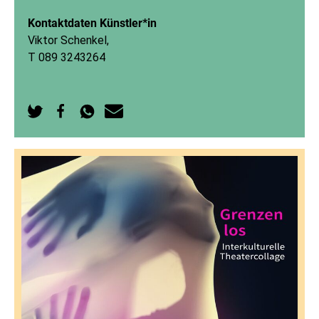
Kontaktdaten Künstler*in
Viktor Schenkel,
T 089 3243264
Auf
Auf
Per
Per
Twitter
Facebook
WhatsApp
E-
teilen
teilen
senden
Mail
senden