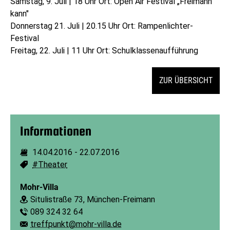
Samstag, 9. Juli | 18 Uhr Ort: Open Air Festival „Freimann
kann"
Donnerstag 21. Juli | 20.15 Uhr Ort: Rampenlichter-
Festival
Freitag, 22. Juli | 11 Uhr Ort: Schulklassenaufführung
ZUR ÜBERSICHT
Informationen
14.04.2016
-
22.07.2016
Dauer:
#Theater
Schlagworte:
Mohr-Villa
Situlistraße 73, München-Freimann
Ort:
089 324 32 64
Telefon:
treffpunkt@mohr-villa.de
E-Mail: