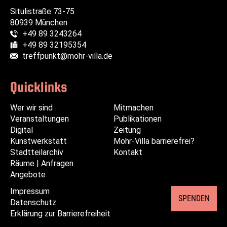
Situlistraße 73-75
80939 München
+49 89 3243264
Telefon:
+49 89 32195354
Fax:
treffpunkt@mohr-villa.de
E-Mail:
Quicklinks
Wer wir sind
Navigation
Navigation
Mitmachen
Veranstaltungen
überspringen
überspringen
Publikationen
Digital
Zeitung
Kunstwerkstatt
Mohr-Villa barrierefrei?
Stadtteilarchiv
Kontakt
Räume | Anfragen
Angebote
Impressum
Navigation
SPENDEN
Datenschutz
überspringen
Erklärung zur Barrierefreiheit