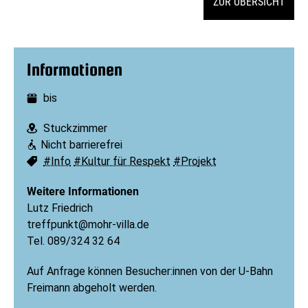
ZUR ÜBERSICHT
Informationen
bis
Datum:
Stuckzimmer
Ort:
Nicht barrierefrei
Barrierefreiheit:
#Info
#Kultur für Respekt
#Projekt
Schlagworte:
Weitere Informationen
Lutz Friedrich
treffpunkt@mohr-villa.de
Tel. 089/324 32 64
Auf Anfrage können Besucher:innen von der U-Bahn
Freimann abgeholt werden.