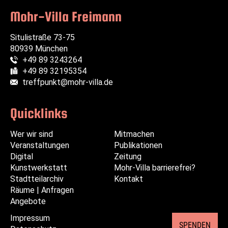
Mohr-Villa Freimann
Situlistraße 73-75
80939 München
+49 89 3243264
Telefon:
+49 89 32195354
Fax:
treffpunkt@mohr-villa.de
E-Mail:
Quicklinks
Wer wir sind
Navigation
Navigation
Mitmachen
Veranstaltungen
überspringen
überspringen
Publikationen
Digital
Zeitung
Kunstwerkstatt
Mohr-Villa barrierefrei?
Stadtteilarchiv
Kontakt
Räume | Anfragen
Angebote
Impressum
Navigation
SPENDEN