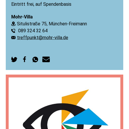
Eintritt frei, auf Spendenbasis
Mohr-Villa
Situlistraße 75, München-Freimann
Ort:
089 324 32 64
Telefon:
treffpunkt@mohr-villa.de
E-Mail:
Auf
Auf
Per
Per
Twitter
Facebook
WhatsApp
E-
teilen
teilen
senden
Mail
senden