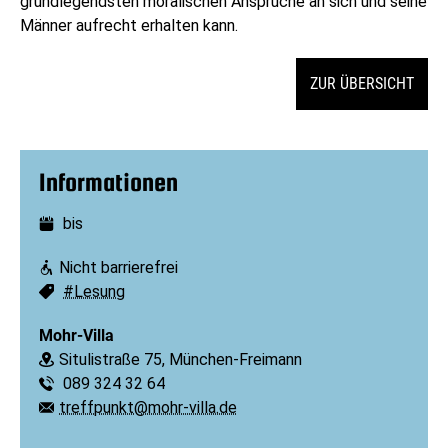
grundlegendsten moralischen Ansprüche an sich und seine
Männer aufrecht erhalten kann.
ZUR ÜBERSICHT
Informationen
bis
Datum:
Nicht barrierefrei
Barrierefreiheit:
#Lesung
Schlagworte:
Mohr-Villa
Situlistraße 75, München-Freimann
Ort:
089 324 32 64
Telefon:
treffpunkt@mohr-villa.de
E-Mail: