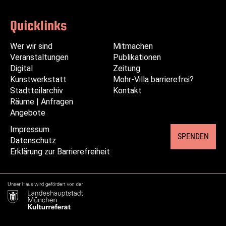
Quicklinks
Wer wir sind
Navigation
Navigation
Mitmachen
Veranstaltungen
überspringen
überspringen
Publikationen
Digital
Zeitung
Kunstwerkstatt
Mohr-Villa barrierefrei?
Stadtteilarchiv
Kontakt
Räume | Anfragen
Angebote
Impressum
Navigation
SPENDEN
Datenschutz
überspringen
Erklärung zur Barrierefreiheit