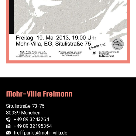
Mohr-Villa Freimann
Situlistraße 73-75
80939 München
+49 89 3243264
Telefon:
+49 89 32195354
Fax:
treffpunkt@mohr-villa.de
E-Mail: