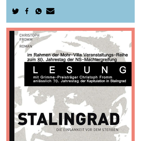
Auf
Auf
Per
Per
Twitter
Facebook
WhatsApp
E-
teilen
teilen
senden
Mail
senden