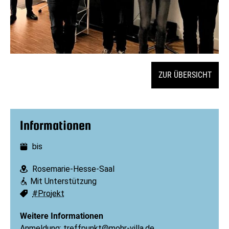
ZUR ÜBERSICHT
Informationen
bis
Datum:
Rosemarie-Hesse-Saal
Ort:
Mit Unterstützung
Barrierefreiheit:
#Projekt
Schlagworte:
Weitere Informationen
Anmeldung:
treffpunkt@mohr-villa.de