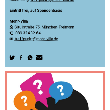
Eintritt frei, auf Spendenbasis
Mohr-Villa
Situlistraße 75, München-Freimann
Ort:
089 324 32 64
Telefon:
treffpunkt@mohr-villa.de
E-Mail:
Auf
Auf
Per
Per
Twitter
Facebook
WhatsApp
E-
teilen
teilen
senden
Mail
senden