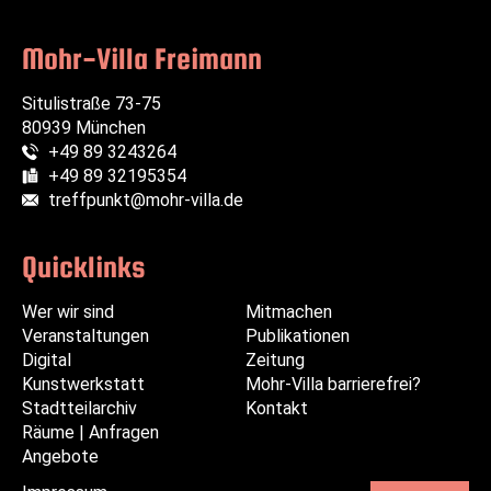
Mohr-Villa Freimann
Situlistraße 73-75
80939 München
+49 89 3243264
Telefon:
+49 89 32195354
Fax:
treffpunkt@mohr-villa.de
E-Mail:
Quicklinks
Wer wir sind
Navigation
Navigation
Mitmachen
Veranstaltungen
überspringen
überspringen
Publikationen
Digital
Zeitung
Kunstwerkstatt
Mohr-Villa barrierefrei?
Stadtteilarchiv
Kontakt
Räume | Anfragen
Angebote