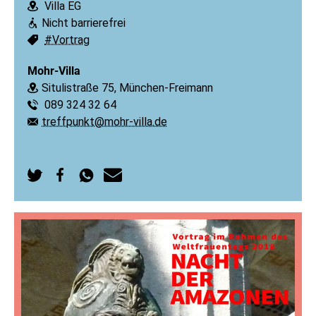
Villa EG
Ort:
Nicht barrierefrei
Barrierefreiheit:
#Vortrag
Schlagworte:
Mohr-Villa
Situlistraße 75, München-Freimann
Ort:
089 324 32 64
Telefon:
treffpunkt@mohr-villa.de
E-Mail:
Auf
Auf
Per
Per
Twitter
Facebook
WhatsApp
E-
teilen
teilen
senden
Mail
senden