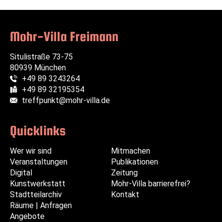
Mohr-Villa Freimann
Situlistraße 73-75
80939 München
+49 89 3243264
Telefon:
+49 89 32195354
Fax:
treffpunkt@mohr-villa.de
E-Mail:
Quicklinks
Wer wir sind
Navigation
Navigation
Mitmachen
Veranstaltungen
überspringen
überspringen
Publikationen
Digital
Zeitung
Kunstwerkstatt
Mohr-Villa barrierefrei?
Stadtteilarchiv
Kontakt
Räume | Anfragen
Angebote