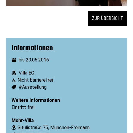
ZUR ÜBERSICHT
Informationen
bis 29.05.2016
Datum:
Villa EG
Ort:
Nicht barrierefrei
Barrierefreiheit:
#Ausstellung
Schlagworte:
Weitere Informationen
Eintritt frei.
Mohr-Villa
Situlistraße 75, München-Freimann
Ort: