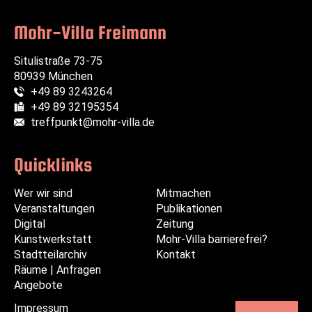
Mohr-Villa Freimann
Situlistraße 73-75
80939 München
+49 89 3243264
Telefon:
+49 89 32195354
Fax:
treffpunkt@mohr-villa.de
E-Mail:
Quicklinks
Wer wir sind
Navigation
Navigation
Mitmachen
Veranstaltungen
überspringen
überspringen
Publikationen
Digital
Zeitung
Kunstwerkstatt
Mohr-Villa barrierefrei?
Stadtteilarchiv
Kontakt
Räume | Anfragen
Angebote
Impressum
Navigation