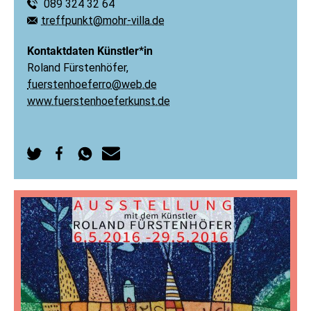
089 324 32 64
Telefon:
treffpunkt@mohr-villa.de
E-Mail:
Kontaktdaten Künstler*in
Roland Fürstenhöfer,
fuerstenhoeferro@web.de
www.fuerstenhoeferkunst.de
Auf
Auf
Per
Per
Twitter
Facebook
WhatsApp
E-
teilen
teilen
senden
Mail
senden