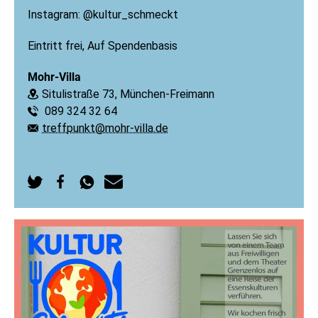
Instagram: @kultur_schmeckt
Eintritt frei, Auf Spendenbasis
Mohr-Villa
Situlistraße 73, München-Freimann
Ort:
089 324 32 64
Telefon:
treffpunkt@mohr-villa.de
E-Mail:
Auf
Auf
Per
Per
Twitter
Facebook
WhatsApp
E-
teilen
teilen
senden
Mail
senden