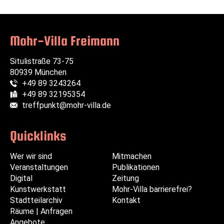
Mohr-Villa Freimann
Situlistraße 73-75
80939 München
+49 89 3243264
Telefon:
+49 89 32195354
Fax:
treffpunkt@mohr-villa.de
E-Mail:
Quicklinks
Wer wir sind
Navigation
Navigation
Mitmachen
Veranstaltungen
überspringen
überspringen
Publikationen
Digital
Zeitung
Kunstwerkstatt
Mohr-Villa barrierefrei?
Stadtteilarchiv
Kontakt
Räume | Anfragen
Angebote