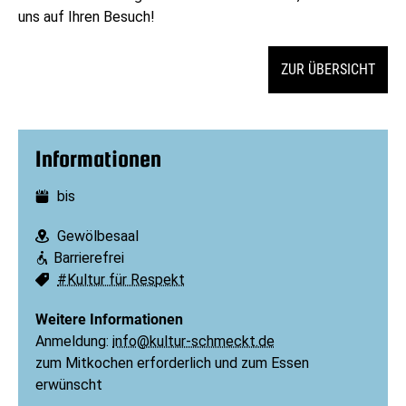
uns auf Ihren Besuch!
ZUR ÜBERSICHT
Informationen
bis
Datum:
Gewölbesaal
Ort:
Barrierefrei
Barrierefreiheit:
#Kultur für Respekt
Schlagworte:
Weitere Informationen
Anmeldung:
info@kultur-schmeckt.de
zum Mitkochen erforderlich und zum Essen
erwünscht