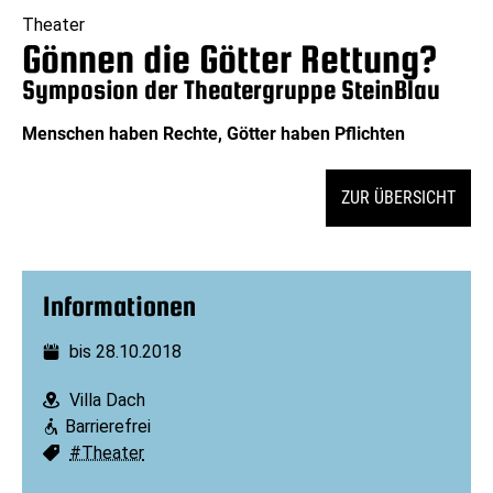
Theater
Gönnen die Götter Rettung?
Symposion der Theatergruppe SteinBlau
Menschen haben Rechte, Götter haben Pflichten
ZUR ÜBERSICHT
Informationen
bis 28.10.2018
Datum:
Villa Dach
Ort:
Barrierefrei
Barrierefreiheit:
#Theater
Schlagworte: