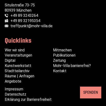
Situlistraße 73-75
80939 München
+49 89 3243264
Telefon:
+49 89 32195354
Fax:
treffpunkt@mohr-villa.de
E-Mail:
Quicklinks
Wer wir sind
Navigation
Navigation
Mitmachen
Veranstaltungen
überspringen
überspringen
Publikationen
Digital
Zeitung
Kunstwerkstatt
Mohr-Villa barrierefrei?
Stadtteilarchiv
Kontakt
Räume | Anfragen
Angebote
Impressum
Navigation
SPENDEN
Datenschutz
überspringen
Erklärung zur Barrierefreiheit