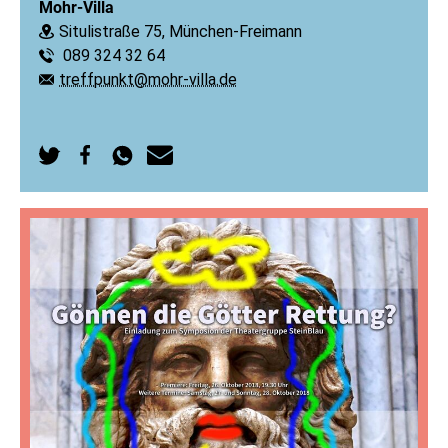
Mohr-Villa
Situlistraße 75, München-Freimann
Ort:
089 324 32 64
Telefon:
treffpunkt@mohr-villa.de
E-Mail:
Auf
Auf
Per
Per
Twitter
Facebook
WhatsApp
E-
teilen
teilen
senden
Mail
senden