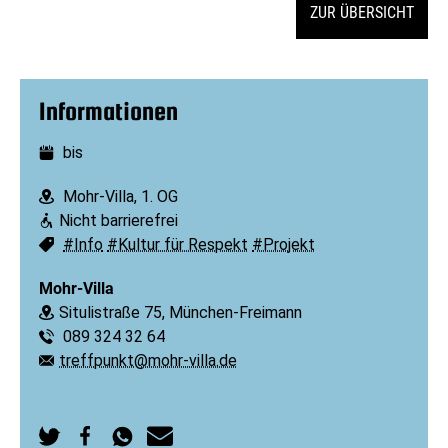
ZUR ÜBERSICHT
Informationen
bis
Datum:
Mohr-Villa, 1. OG
Ort:
Nicht barrierefrei
Barrierefreiheit:
#Info
#Kultur für Respekt
#Projekt
Schlagworte:
Mohr-Villa
Situlistraße 75, München-Freimann
Ort:
089 324 32 64
Telefon:
treffpunkt@mohr-villa.de
E-Mail: