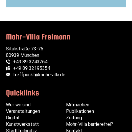
Auf
Auf
Per
Per
Twitter
Facebook
WhatsApp
E-
teilen
teilen
senden
Mail
senden
Mohr-Villa Freimann
Situlistraße 73-75
80939 München
+49 89 3243264
Telefon:
+49 89 32195354
Fax:
treffpunkt@mohr-villa.de
E-Mail:
Quicklinks
Wer wir sind
Navigation
Navigation
Mitmachen
Veranstaltungen
überspringen
überspringen
Publikationen
Digital
Zeitung
Kunstwerkstatt
Mohr-Villa barrierefrei?
Stadtteilarchiv
Kontakt