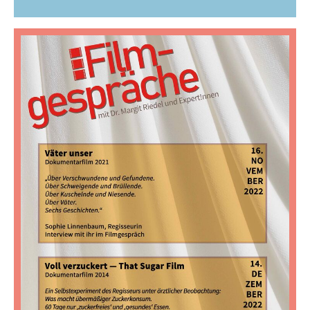
Auf
Auf
Per
Per
Twitter
Facebook
WhatsApp
E-
teilen
teilen
senden
Mail
senden