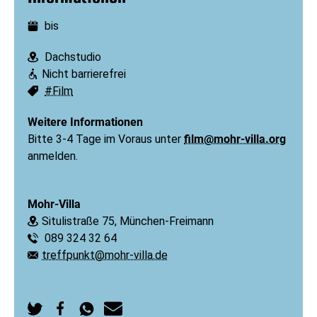
bis
Datum:
Dachstudio
Ort:
Nicht barrierefrei
Barrierefreiheit:
#Film
Schlagworte:
Weitere Informationen
Bitte 3-4 Tage im Voraus unter
film@mohr-villa.org
anmelden.
Mohr-Villa
Situlistraße 75, München-Freimann
Ort:
089 324 32 64
Telefon:
treffpunkt@mohr-villa.de
E-Mail: