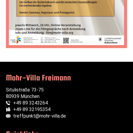
Mohr-Villa Freimann
Situlistraße 73-75
80939 München
+49 89 3243264
Telefon:
+49 89 32195354
Fax:
treffpunkt@mohr-villa.de
E-Mail: