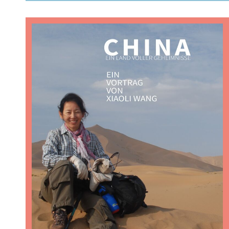
Twitter
Facebook
WhatsApp
E-
teilen
teilen
senden
Mail
senden