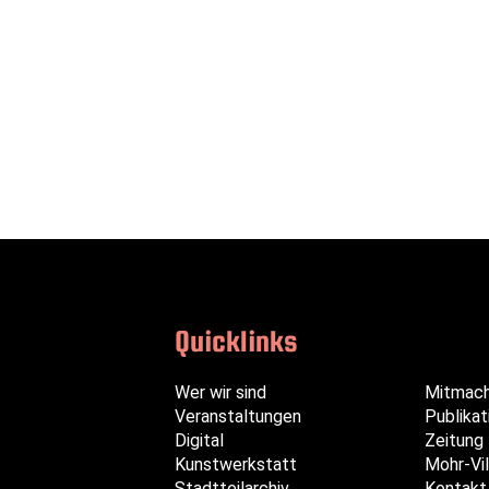
Quicklinks
Navigation
Navigation
Navigation
Wer wir sind
Mitmac
überspringen
überspringen
überspringen
Veranstaltungen
Publikat
Digital
Zeitung
Kunstwerkstatt
Mohr-Vil
Stadtteilarchiv
Kontakt