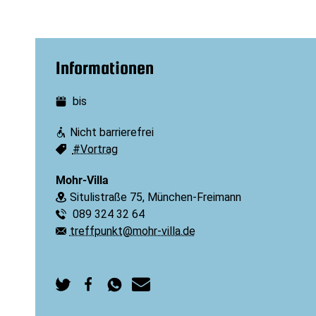
Informationen
bis
Datum:
Nicht barrierefrei
Barrierefreiheit:
#Vortrag
Schlagworte:
Mohr-Villa
Situlistraße 75, München-Freimann
Ort:
089 324 32 64
Telefon:
treffpunkt@mohr-villa.de
E-Mail:
Auf
Auf
Per
Per