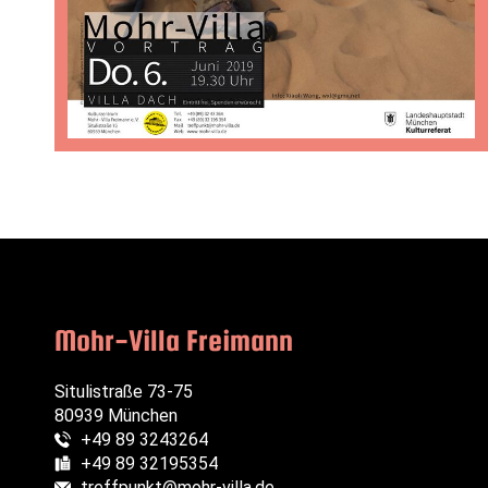
Mohr-Villa Freimann
Situlistraße 73-75
80939 München
+49 89 3243264
Telefon:
+49 89 32195354
Fax:
treffpunkt@mohr-villa.de