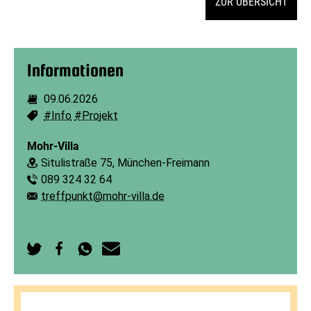
ZUR ÜBERSICHT
Informationen
09.06.2026
Dauer:
#Info
#Projekt
Schlagworte:
Mohr-Villa
Situlistraße 75, München-Freimann
Ort:
089 324 32 64
Telefon:
treffpunkt@mohr-villa.de
E-Mail:
Auf
Auf
Per
Per
Twitter
Facebook
WhatsApp
E-
teilen
teilen
senden
Mail