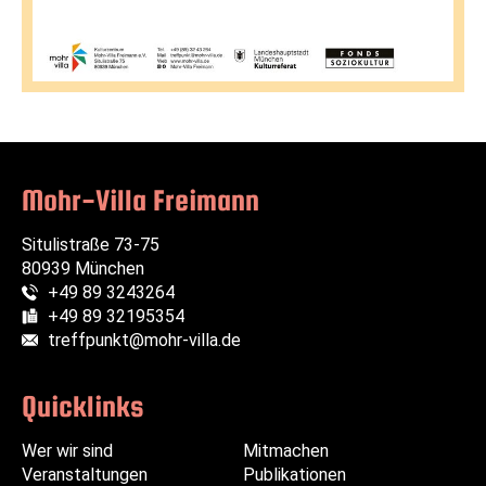
Mohr-Villa Freimann
Situlistraße 73-75
80939 München
+49 89 3243264
Telefon:
+49 89 32195354
Fax:
treffpunkt@mohr-villa.de
E-Mail:
Quicklinks
Wer wir sind
Navigation
Navigation
Mitmachen
Veranstaltungen
überspringen
überspringen
Publikationen