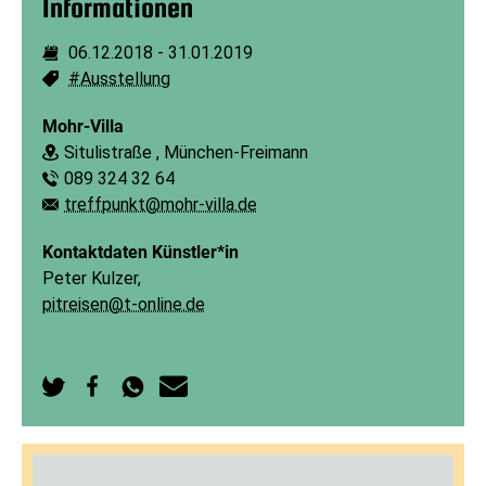
Informationen
06.12.2018
-
31.01.2019
Dauer:
#Ausstellung
Schlagworte:
Mohr-Villa
Situlistraße , München-Freimann
Ort:
089 324 32 64
Telefon:
treffpunkt@mohr-villa.de
E-Mail:
Kontaktdaten Künstler*in
Peter Kulzer,
pitreisen@t-online.de
Auf
Auf
Per
Per
Twitter
Facebook
WhatsApp
E-
teilen
teilen
senden
Mail