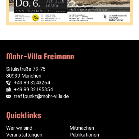
Mohr-Villa Freimann
Situlistraße 73-75
80939 München
+49 89 3243264
Telefon:
+49 89 32195354
Fax:
treffpunkt@mohr-villa.de
E-Mail:
Quicklinks
Wer wir sind
Navigation
Navigation
Mitmachen
Veranstaltungen
überspringen
überspringen
Publikationen