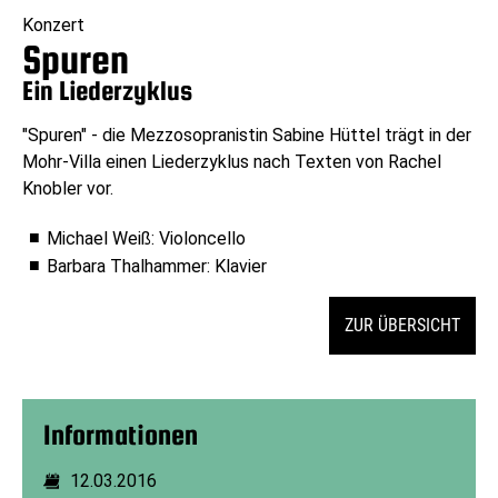
Konzert
Spuren
Ein Liederzyklus
"Spuren" - die Mezzosopranistin Sabine Hüttel trägt in der
Mohr-Villa einen Liederzyklus nach Texten von Rachel
Knobler vor.
Michael Weiß: Violoncello
Barbara Thalhammer: Klavier
ZUR ÜBERSICHT
Informationen
12.03.2016
Dauer: