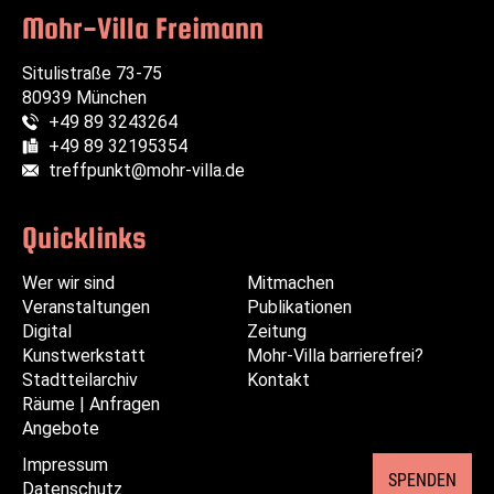
Mohr-Villa Freimann
Situlistraße 73-75
80939 München
+49 89 3243264
Telefon:
+49 89 32195354
Fax:
treffpunkt@mohr-villa.de
E-Mail:
Quicklinks
Wer wir sind
Navigation
Navigation
Mitmachen
Veranstaltungen
überspringen
überspringen
Publikationen
Digital
Zeitung
Kunstwerkstatt
Mohr-Villa barrierefrei?
Stadtteilarchiv
Kontakt
Räume | Anfragen
Angebote
Impressum
Navigation
SPENDEN
Datenschutz
überspringen