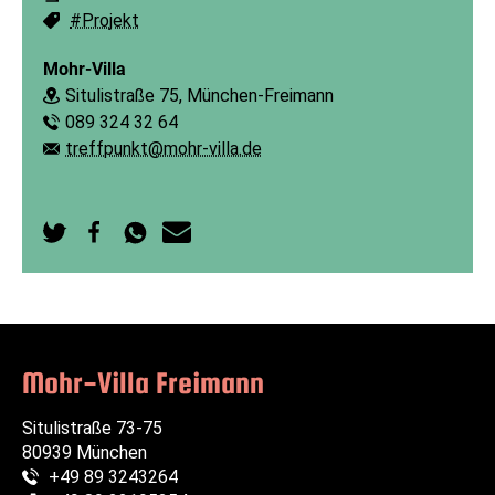
#Projekt
Schlagworte:
Mohr-Villa
Situlistraße 75, München-Freimann
Ort:
089 324 32 64
Telefon:
treffpunkt@mohr-villa.de
E-Mail:
Auf
Auf
Per
Per
Twitter
Facebook
WhatsApp
E-
teilen
teilen
senden
Mail
senden
Mohr-Villa Freimann
Situlistraße 73-75
80939 München
+49 89 3243264
Telefon: