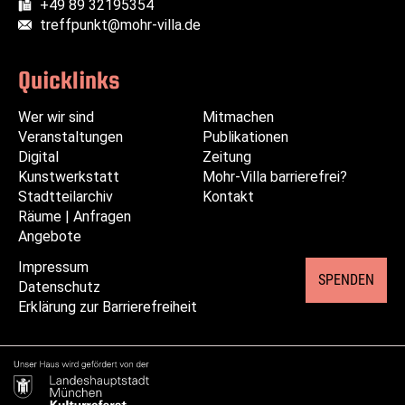
+49 89 32195354
Fax:
treffpunkt@mohr-villa.de
E-Mail:
Quicklinks
Wer wir sind
Navigation
Navigation
Mitmachen
Veranstaltungen
überspringen
überspringen
Publikationen
Digital
Zeitung
Kunstwerkstatt
Mohr-Villa barrierefrei?
Stadtteilarchiv
Kontakt
Räume | Anfragen
Angebote
Impressum
Navigation
SPENDEN
Datenschutz
überspringen
Erklärung zur Barrierefreiheit