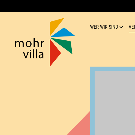
WER WIR SIND
VE
Mohr-Villa
Kultur für Respekt
Team
Verein
Geschichte
Publikationen