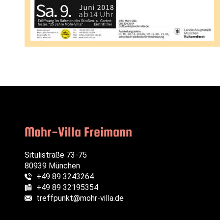
Mohr-Villa Freimann
Situlistraße 73-75
80939 München
+49 89 3243264
Telefon:
+49 89 32195354
Fax:
treffpunkt@mohr-villa.de
E-Mail: