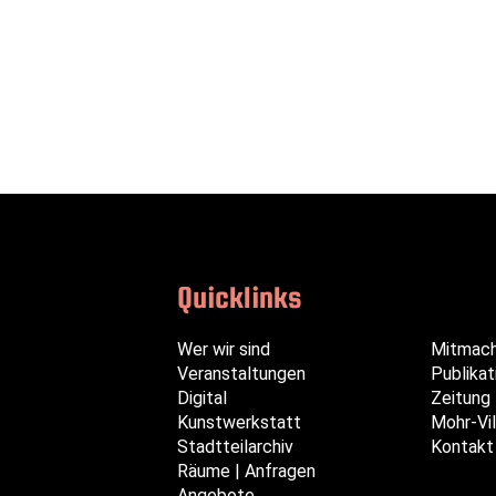
Quicklinks
Navigation
Navigation
Navigation
Wer wir sind
Mitmac
überspringen
überspringen
überspringen
Veranstaltungen
Publikat
Digital
Zeitung
Kunstwerkstatt
Mohr-Vil
Stadtteilarchiv
Kontakt
Räume | Anfragen
Angebote