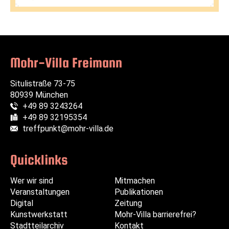
Mohr-Villa Freimann
Situlistraße 73-75
80939 München
+49 89 3243264
Telefon:
+49 89 32195354
Fax:
treffpunkt@mohr-villa.de
E-Mail:
Quicklinks
Wer wir sind
Navigation
Navigation
Mitmachen
Veranstaltungen
überspringen
überspringen
Publikationen
Digital
Zeitung
Kunstwerkstatt
Mohr-Villa barrierefrei?
Stadtteilarchiv
Kontakt