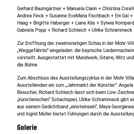
Gerhard Baumgärtner + Manuela Clarin + Christina Corell 
Andrea Finck + Susanne EvaMaria Fischbach + Eni Gal +
Haag + Brigitte Haberger + Liane Käs + Sylwia Komperda
Gabriela Popp + Richard Schleich + Ulrike Schrammec
Zur Eröffnung der zweimonatigen Schau in der Mohr-Villa
„Weggefährtin“ eingeladen: die bayrische Liedermacheri
vorstellt. Ausgestattet mit Mundwerk, Gitarre, Witz un
die Bühne.
Zum Abschluss des Ausstellungszyklus in der Mohr Villa
Ausstellenden ein zum „Jahrmarkt der Künstler“: Angela
Besucher, Richard Schleich lässt sich beim Live-Zeichne
„künstlerischen“ Schachspiel, Ulrike Schrammeck gibt ei
aus seinem Gedichtband „einsteinsein“, Maya Georgiewa 
und Ingrid Müller bietet Führungen durch die Ausstellun
Galerie