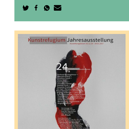
Auf
Auf
Per
Per
Twitter
Facebook
WhatsApp
E-
teilen
teilen
senden
Mail
senden