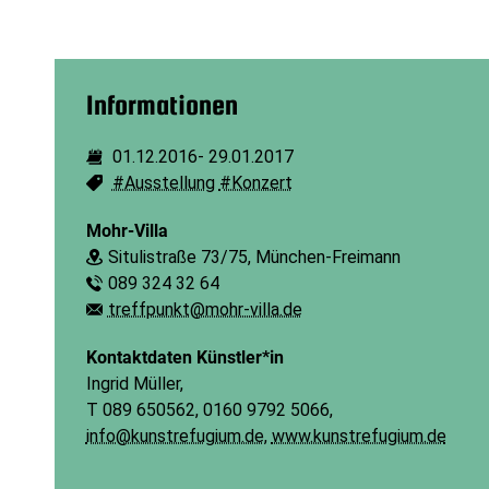
Informationen
01.12.2016
-
29.01.2017
Dauer:
#Ausstellung
#Konzert
Schlagworte:
Mohr-Villa
Situlistraße 73/75, München-Freimann
Ort:
089 324 32 64
Telefon:
treffpunkt@mohr-villa.de
E-Mail:
Kontaktdaten Künstler*in
Ingrid Müller,
T 089 650562, 0160 9792 5066,
info@kunstrefugium.de
,
www.kunstrefugium.de