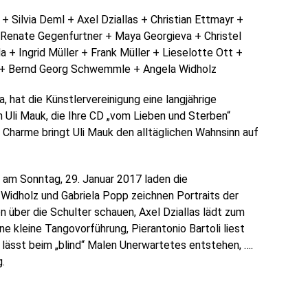
+ Silvia Deml + Axel Dziallas + Christian Ettmayr +
 Renate Gegenfurtner + Maya Georgieva + Christel
 + Ingrid Müller + Frank Müller + Lieselotte Ott +
k + Bernd Georg Schwemmle + Angela Widholz
, hat die Künstlervereinigung eine langjährige
n Uli Mauk, die Ihre CD „vom Lieben und Sterben“
d Charme bringt Uli Mauk den alltäglichen Wahnsinn auf
 am Sonntag, 29. Januar 2017 laden die
 Widholz und Gabriela Popp zeichnen Portraits der
n über die Schulter schauen, Axel Dziallas lädt zum
ne kleine Tangovorführung, Pierantonio Bartoli liest
lässt beim „blind“ Malen Unerwartetes entstehen, ….
g.