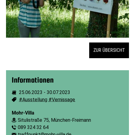
ZUR ÜBERSICHT
Informationen
25.06.2023
-
30.07.2023
Dauer:
#Ausstellung
#Vernissage
Schlagworte:
Mohr-Villa
Situlistraße 75, München-Freimann
Ort:
089 324 32 64
Telefon:
treffpunkt@mohr-villa.de