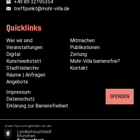
+49 89 32195354
Fax:
treffpunkt@mohr-villa.de
E-Mail:
Quicklinks
Wer wir sind
Navigation
Navigation
Mitmachen
Veranstaltungen
überspringen
überspringen
Publikationen
Digital
Zeitung
Kunstwerkstatt
Mohr-Villa barrierefrei?
Stadtteilarchiv
Kontakt
Räume | Anfragen
Angebote
Impressum
Navigation
SPENDEN
Datenschutz
überspringen
Erklärung zur Barrierefreiheit