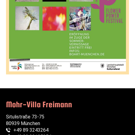
Mohr-Villa Freimann
Situlistraße 73-75
80939 München
+49 89 3243264
Telefon: