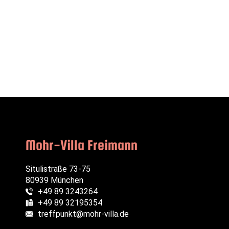
senden
Mohr-Villa Freimann
Situlistraße 73-75
80939 München
+49 89 3243264
Telefon:
+49 89 32195354
Fax:
treffpunkt@mohr-villa.de
E-Mail: