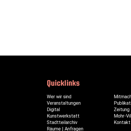
Quicklinks
Navigation
Navigation
Navigation
Wer wir sind
Mitmac
überspringen
überspringen
überspringen
Veranstaltungen
Publikat
Digital
Zeitung
Kunstwerkstatt
Mohr-Vil
Stadtteilarchiv
Kontakt
Räume | Anfragen